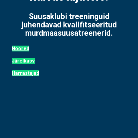
Suusaklubi treeninguid
juhendavad kvalifitseeritud
murdmaasuusatreenerid.
Noored
Järelkasv
Harrastajad