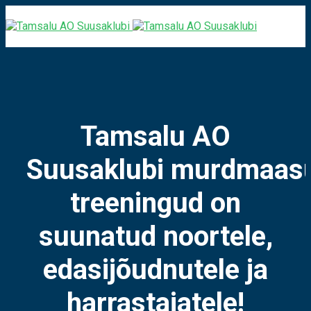
Tamsalu AO
Suusaklubi murdmaas
treeningud on
suunatud noortele,
edasijõudnutele ja
harrastajatele!