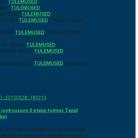
km /
TULEMUSED
 km /
TULEMUSED
a 19:00 /
TULEMUSED
 19:00 /
TULEMUSED
/
Fotod (Jaanika
19:00 /
TULEMUSED
/
Fotod (Jaanika
 km 18:45 /
TULEMUSED
nijooks 18:45 /
TULEMUSED
/
jooks 16:00. /
TULEMUSED
(viimasel
jooksusuve II etapp toimus Tapal
äel
 suvised suusarajad võõrustasid meid
inakasvu ja imepärase ilmaga. Jooksus oli