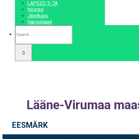
LAPSED 5-7A
Noored
Järelkasv
Harrastajad
Lääne-Virumaa maast
EESMÄRK