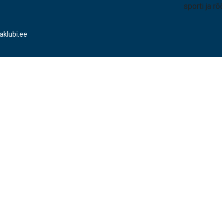
sporti ja rõ
aklubi.ee