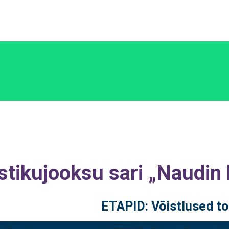
ikujooksu sari „Naudin 
ETAPID: Võistlused t