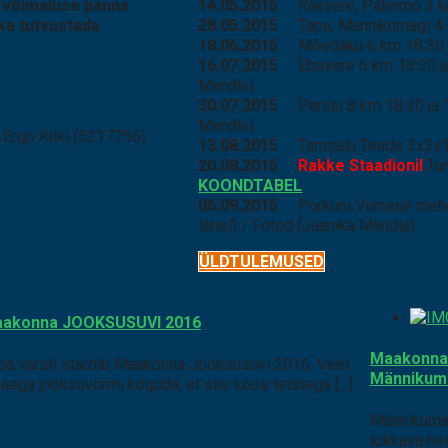
i võimaluse panna
14.05.2015
Rakvere, Palermo 3 
ka tutvustada
28.05.2015
Tapa, Männikumägi 4
18.06.2015
Mõedaku 6 km 18:30 j
16.07.2015
Ebavere 6 km 18:30 ja
Mändla)
30.07.2015
Pariisi 8 km 18:30 ja 
Mändla)
 Ergo Kilki (5217756).
13.08.2015
Tamsalu Teade 3x3x1
20.08.2015
Rakke Staadionil
Tun
KOONDTABEL
06.09.2015
Porkuni Viimase mehe 
lehel) / Fotod (Jaanika Mändla)
ÜLDTULEMUSED
akonna JOOKSUSUVI 2016
Maakonna 
ba varsti stardib Maakonna Jooksusuvi 2016. Veel
Männikum
 aega jooksuvormi koguda, et siis koos teistega […]
Männikumäe
lokkava he