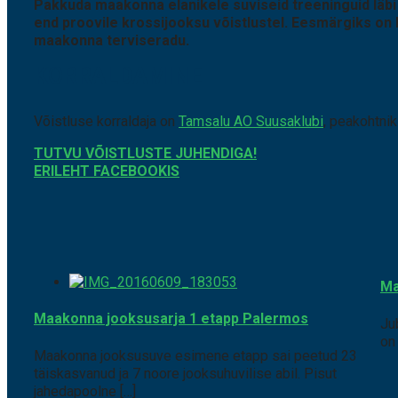
Pakkuda maakonna elanikele suviseid treeninguid läb
end proovile krossijooksu võistlustel. Eesmärgiks on 
maakonna terviseradu.
KORRALDAMINE
Võistluse korraldaja on
Tamsalu AO Suusaklubi
, peakohtnik
TUTVU VÕISTLUSTE JUHENDIGA!
ERILEHT FACEBOOKIS
Ma
Maakonna jooksusarja 1 etapp Palermos
Ju
on
Maakonna jooksusuve esimene etapp sai peetud 23
täiskasvanud ja 7 noore jooksuhuvilise abil. Pisut
jahedapoolne […]