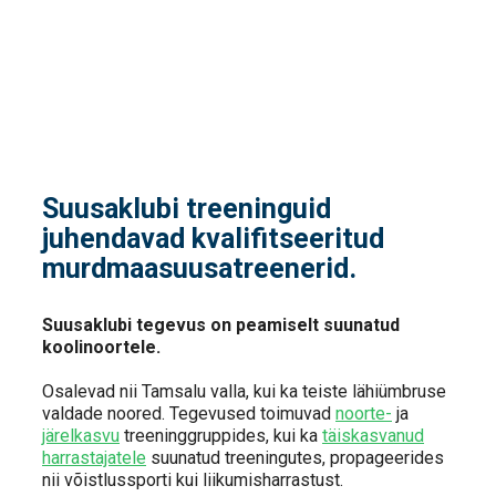
Suusaklubi treeninguid
juhendavad kvalifitseeritud
murdmaasuusatreenerid.
Suusaklubi tegevus on peamiselt suunatud
koolinoortele.
Osalevad nii Tamsalu valla, kui ka teiste lähiümbruse
valdade noored. Tegevused toimuvad
noorte-
ja
järelkasvu
treeninggruppides, kui ka
täiskasvanud
harrastajatele
suunatud treeningutes, propageerides
nii võistlussporti kui liikumisharrastust.