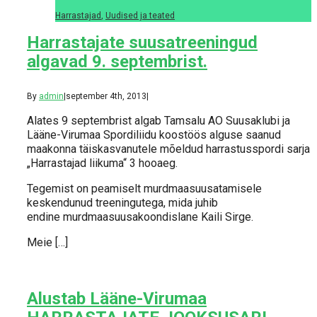
Harrastajad
,
Uudised ja teated
Harrastajate suusatreeningud
algavad 9. septembrist.
By
admin
|
september 4th, 2013
|
Alates 9 septembrist algab Tamsalu AO Suusaklubi ja
Lääne-Virumaa Spordiliidu koostöös alguse saanud
maakonna täiskasvanutele mõeldud harrastusspordi sarja
„Harrastajad liikuma“ 3 hooaeg.
Tegemist on peamiselt murdmaasuusatamisele
keskendunud treeningutega, mida juhib
endine murdmaasuusakoondislane Kaili Sirge.
Meie […]
Alustab Lääne-Virumaa