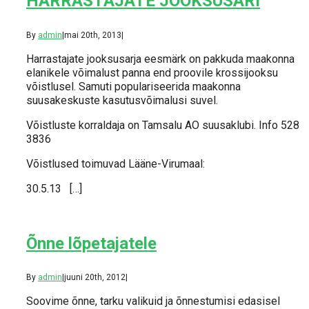
HARRASTAJATE JOOKSUSARI
By
admin
|
mai 20th, 2013
|
Harrastajate jooksusarja eesmärk on pakkuda maakonna
elanikele võimalust panna end proovile krossijooksu
võistlusel. Samuti populariseerida maakonna
suusakeskuste kasutusvõimalusi suvel.
Võistluste korraldaja on Tamsalu AO suusaklubi. Info 528
3836
Võistlused toimuvad Lääne-Virumaal:
30.5.13 […]
Õnne lõpetajatele
By
admin
|
juuni 20th, 2012
|
Soovime õnne, tarku valikuid ja õnnestumisi edasisel