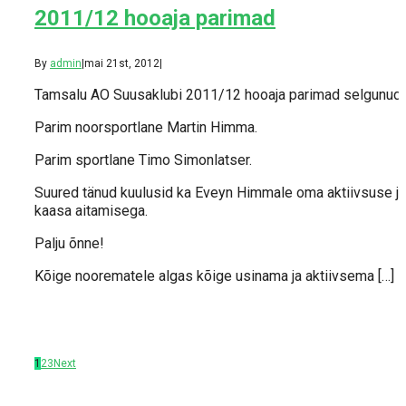
2011/12 hooaja parimad
By
admin
|
mai 21st, 2012
|
Tamsalu AO Suusaklubi 2011/12 hooaja parimad selgunud.
Parim noorsportlane Martin Himma.
Parim sportlane Timo Simonlatser.
Suured tänud kuulusid ka Eveyn Himmale oma aktiivsuse ja
kaasa aitamisega.
Palju õnne!
Kõige noorematele algas kõige usinama ja aktiivsema […]
1
2
3
Next