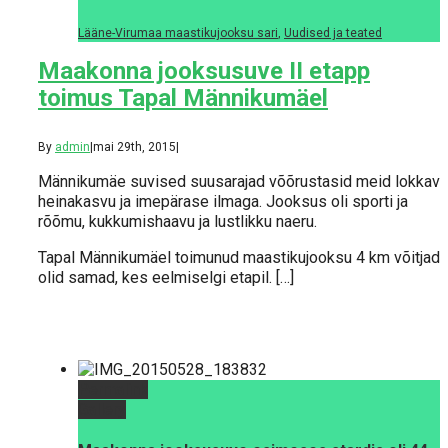
Lääne-Virumaa maastikujooksu sari
,
Uudised ja teated
Maakonna jooksusuve II etapp
toimus Tapal Männikumäel
By
admin
|
mai 29th, 2015
|
Männikumäe suvised suusarajad võõrustasid meid lokkava
heinakasvu ja imepärase ilmaga. Jooksus oli sporti ja
rõõmu, kukkumishaavu ja lustlikku naeru.
Tapal Männikumäel toimunud maastikujooksu 4 km võitjad
olid samad, kes eelmiselgi etapil. […]
Permalink
Gallery