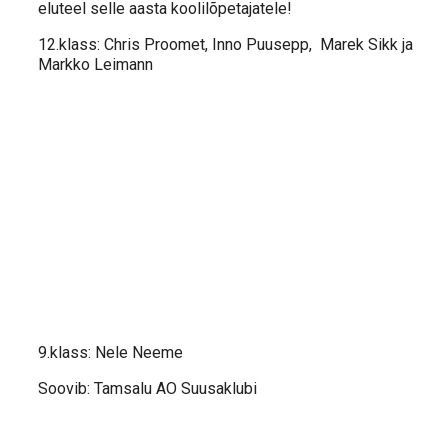
eluteel selle aasta koolilõpetajatele!
12.klass: Chris Proomet, Inno Puusepp, Marek Sikk ja
Markko Leimann
9.klass: Nele Neeme
Soovib: Tamsalu AO Suusaklubi