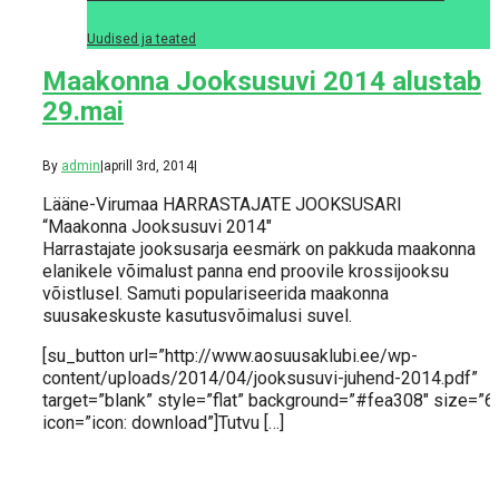
Uudised ja teated
Maakonna Jooksusuvi 2014 alustab
29.mai
By
admin
|
aprill 3rd, 2014
|
Lääne-Virumaa HARRASTAJATE JOOKSUSARI
“Maakonna Jooksusuvi 2014″
Harrastajate jooksusarja eesmärk on pakkuda maakonna
elanikele võimalust panna end proovile krossijooksu
võistlusel. Samuti populariseerida maakonna
suusakeskuste kasutusvõimalusi suvel.
[su_button url=”http://www.aosuusaklubi.ee/wp-
content/uploads/2014/04/jooksusuvi-juhend-2014.pdf”
target=”blank” style=”flat” background=”#fea308″ size=”6
icon=”icon: download”]Tutvu […]