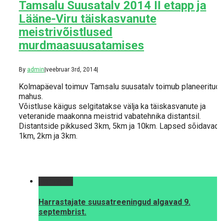
Tamsalu Suusatalv 2014 II etapp ja
Lääne-Viru täiskasvanute
meistrivõistlused
murdmaasuusatamises
By
admin
|
veebruar 3rd, 2014
|
Kolmapäeval toimuv Tamsalu suusatalv toimub planeeritud
mahus.
Võistluse käigus selgitatakse välja ka täiskasvanute ja
veteranide maakonna meistrid vabatehnika distantsil.
Distantside pikkused 3km, 5km ja 10km. Lapsed sõidavad
1km, 2km ja 3km.
Permalink
Harrastajate suusatreeningud algavad 9.
septembrist.