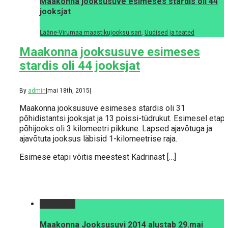
Maakonna jooksusuve esimeses stardis oli 44
jooksjat
Lääne-Virumaa maastikujooksu sari
,
Uudised ja teated
Maakonna jooksusuve esimeses
stardis oli 44 jooksjat
By
admin
|
mai 18th, 2015
|
Maakonna jooksusuve esimeses stardis oli 31
põhidistantsi jooksjat ja 13 poissi-tüdrukut. Esimesel etapi
põhijooks oli 3 kilomeetri pikkune. Lapsed ajavõtuga ja
ajavõtuta jooksus läbisid 1-kilomeetrise raja.
Esimese etapi võitis meestest Kadrinast […]
Permalink
Maakonna Jooksusuvi 2014 alustab 29.mai