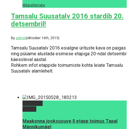
Määratlemata
Tamsalu Suusatalv 2016 stardib 20.
detsembril!
By
admin
|
oktoober 16th, 2015
|
Tamsalu Suusatalv 2016 esialgne ürituste kava on paigas
ning püüame alustada esimese etapiga 20-ndal detsembril
käesoleval aastal.
Rohkem infot etappide toimumiste kohta leiate Tamsalu
Suusatalv alamlehelt.
Permalink
Gallery
Maakonna jooksusuve II etapp toimus Tapal
Männikumäel