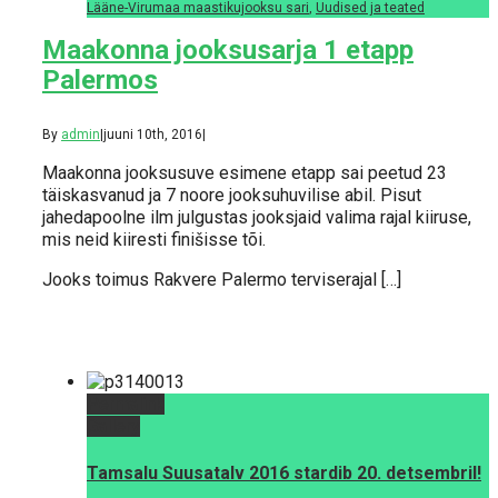
Lääne-Virumaa maastikujooksu sari
,
Uudised ja teated
Maakonna jooksusarja 1 etapp
Palermos
By
admin
|
juuni 10th, 2016
|
Maakonna jooksusuve esimene etapp sai peetud 23
täiskasvanud ja 7 noore jooksuhuvilise abil. Pisut
jahedapoolne ilm julgustas jooksjaid valima rajal kiiruse,
mis neid kiiresti finišisse tõi.
Jooks toimus Rakvere Palermo terviserajal […]
Permalink
Gallery
Tamsalu Suusatalv 2016 stardib 20. detsembril!