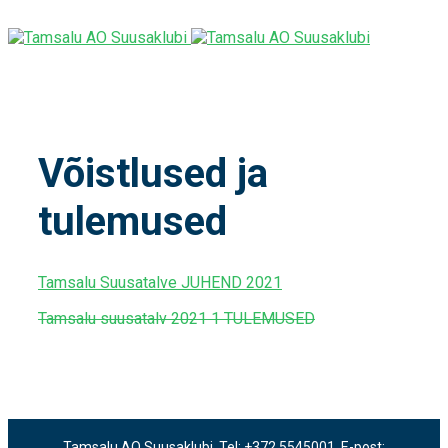
Võistlused ja
tulemused
Tamsalu Suusatalve JUHEND 2021
Tamsalu suusatalv 2021 1 TULEMUSED
Tamsalu AO Suusaklubi, Tel: +372 5545001, E-post: