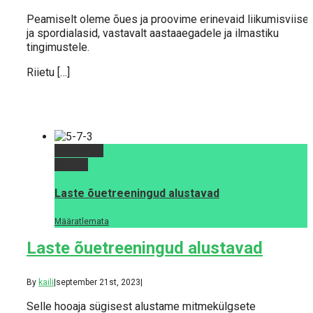
Peamiselt oleme õues ja proovime erinevaid liikumisviise
ja spordialasid, vastavalt aastaaegadele ja ilmastiku
tingimustele.
Riietu […]
Permalink
Gallery
Laste õuetreeningud alustavad
Määratlemata
Laste õuetreeningud alustavad
By
kaili
|
september 21st, 2023
|
Selle hooaja sügisest alustame mitmekülgsete