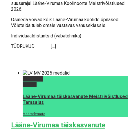
suusarajal Lääne-Virumaa Koolinoorte Meistrivõistlused
2026.
Osaleda võivad kõik Lääne-Virumaa koolide õpilased.
Võistelda tuleb omale vastavas vanuseklassis.
Individuaaldistantsid (vabatehnika)
TÜDRUKUD […]
Permalink
Gallery
Lääne-Virumaa täiskasvanute Meistrivõistlused
Tamsalus
Määratlemata
Lääne-Virumaa täiskasvanute