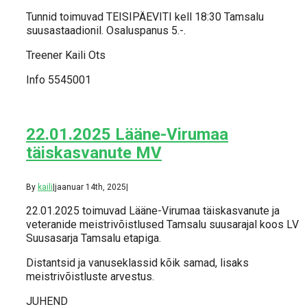
Tunnid toimuvad TEISIPÄEVITI kell 18:30 Tamsalu
suusastaadionil. Osaluspanus 5.-.
Treener Kaili Ots
Info 5545001
22.01.2025 Lääne-Virumaa
täiskasvanute MV
By
kaili
|
jaanuar 14th, 2025
|
22.01.2025 toimuvad Lääne-Virumaa täiskasvanute ja
veteranide meistrivõistlused Tamsalu suusarajal koos LV
Suusasarja Tamsalu etapiga.
Distantsid ja vanuseklassid kõik samad, lisaks
meistrivõistluste arvestus.
JUHEND