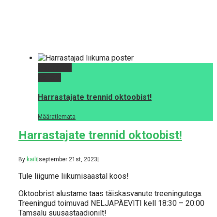
Permalink
Gallery
Harrastajate trennid oktoobist!
Määratlemata
Harrastajate trennid oktoobist!
By
kaili
|
september 21st, 2023
|
Tule liigume liikumisaastal koos!
Oktoobrist alustame taas täiskasvanute treeningutega.
Treeningud toimuvad NELJAPÄEVITI kell 18:30 – 20:00
Tamsalu suusastaadionilt!