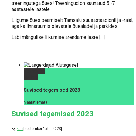
treeningutega õues! Treeningud on suunatud 5.-7.
aastastele lastele.
Liigume õues peamiselt Tamsalu suusastaadionil ja -rajal,
aga ka linnaruumis olevatele õuealadel ja parkides.
Läbi mängulise liikumise arendame laste […]
Permalink
Gallery
Suvised tegemised 2023
Määratlemata
Suvised tegemised 2023
By
kaili
|
september 15th, 2023
|