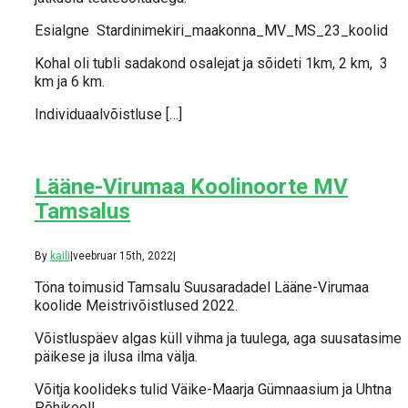
Esialgne Stardinimekiri_maakonna_MV_MS_23_koolid
Kohal oli tubli sadakond osalejat ja sõideti 1km, 2 km, 3
km ja 6 km.
Individuaalvõistluse […]
Lääne-Virumaa Koolinoorte MV
Tamsalus
By
kaili
|
veebruar 15th, 2022
|
Töna toimusid Tamsalu Suusaradadel Lääne-Virumaa
koolide Meistrivõistlused 2022.
Võistluspäev algas küll vihma ja tuulega, aga suusatasime
päikese ja ilusa ilma välja.
Võitja koolideks tulid Väike-Maarja Gümnaasium ja Uhtna
Põhikool!