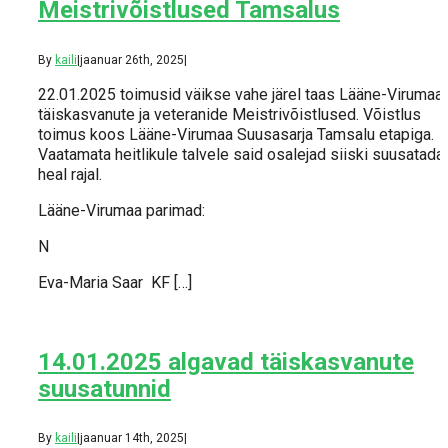
Meistrivõistlused Tamsalus
By
kaili
|
jaanuar 26th, 2025
|
22.01.2025 toimusid väikse vahe järel taas Lääne-Virumaa
täiskasvanute ja veteranide Meistrivõistlused. Võistlus
toimus koos Lääne-Virumaa Suusasarja Tamsalu etapiga.
Vaatamata heitlikule talvele said osalejad siiski suusatada
heal rajal.
Lääne-Virumaa parimad:
N
Eva-Maria Saar KF […]
14.01.2025 algavad täiskasvanute
suusatunnid
By
kaili
|
jaanuar 14th, 2025
|