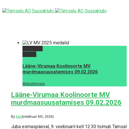
Permalink
Gallery
Lääne-Virumaa Koolinoorte MV
murdmaasuusatamises 09.02.2026
Määratlemata
Lääne-Virumaa Koolinoorte MV
murdmaasuusatamises 09.02.2026
By
kaili
|
veebruar 6th, 2026
|
Juba esmaspäeval, 9. veebruaril kell 12:30 toimub Tamsalu